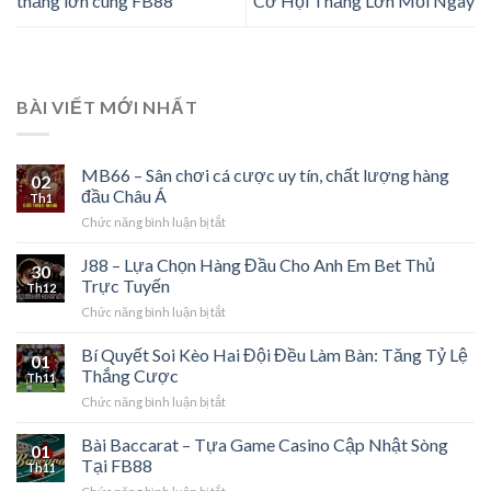
thắng lớn cùng FB88
Cơ Hội Thắng Lớn Mỗi Ngày
BÀI VIẾT MỚI NHẤT
MB66 – Sân chơi cá cược uy tín, chất lượng hàng
02
đầu Châu Á
Th1
ở
Chức năng bình luận bị tắt
MB66
–
J88 – Lựa Chọn Hàng Đầu Cho Anh Em Bet Thủ
30
Sân
Trực Tuyến
Th12
chơi
ở
Chức năng bình luận bị tắt
cá
J88
cược
–
Bí Quyết Soi Kèo Hai Đội Đều Làm Bàn: Tăng Tỷ Lệ
uy
01
Lựa
tín,
Thắng Cược
Th11
Chọn
chất
ở
Chức năng bình luận bị tắt
Hàng
lượng
Bí
Đầu
hàng
Quyết
Bài Baccarat – Tựa Game Casino Cập Nhật Sòng
Cho
đầu
01
Soi
Anh
Tại FB88
Châu
Th11
Kèo
Em
Á
ở