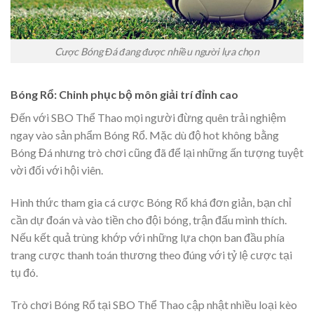
Cược Bóng Đá đang được nhiều người lựa chọn
Bóng Rổ: Chinh phục bộ môn giải trí đỉnh cao
Đến với SBO Thể Thao mọi người đừng quên trải nghiệm
ngay vào sản phẩm Bóng Rổ. Mặc dù độ hot không bằng
Bóng Đá nhưng trò chơi cũng đã để lại những ấn tượng tuyệt
vời đối với hội viên.
Hình thức tham gia cá cược Bóng Rổ khá đơn giản, bạn chỉ
cần dự đoán và vào tiền cho đội bóng, trận đấu mình thích.
Nếu kết quả trùng khớp với những lựa chọn ban đầu phía
trang cược thanh toán thương theo đúng với tỷ lệ cược tại
tụ đó.
Trò chơi Bóng Rổ tại SBO Thể Thao cập nhật nhiều loại kèo