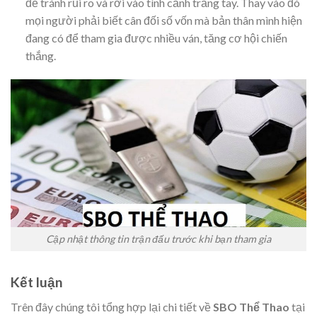
để tránh rủi ro và rơi vào tình cảnh trắng tay. Thay vào đó
mọi người phải biết cân đối số vốn mà bản thân mình hiện
đang có để tham gia được nhiều ván, tăng cơ hội chiến
thắng.
Cập nhật thông tin trận đấu trước khi bạn tham gia
Kết luận
Trên đây chúng tôi tổng hợp lại chi tiết về
SBO Thể Thao
tại