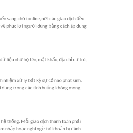
ển sang chơi online, nơi các giao dịch đều
o vệ phúc lợi người dùng bằng cách áp dụng
ữ liệu như họ tên, mật khẩu, địa chỉ cư trú,
h nhiệm xử lý bất kỳ sự cố nào phát sinh.
lợi dụng trong các tình huống không mong
 hệ thống. Mỗi giao dịch thanh toán phải
âm nhập hoặc nghi ngờ tài khoản bị đánh