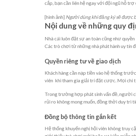
cắp, bạn cần liên hệ ngay với đội ngũ hỗ t
[hình ảnh]
Người dùng khi đăng ký sẽ được b
Nội dung về những quy đ
Nhà cái luôn đặt sự an toàn cũng như quyền 
Các trò chơi từ những nhà phát hành uy tín 
Quyền riêng tư về giao dịch
Khách hàng cần nạp tiền vào hệ thống trước 
viên khi tham gia giải trí đặt cược. Mọi chi 
Trong trường hợp phát sinh vấn đề, người ch
rủi ro không mong muốn, đồng thời duy trì t
Đồng bộ thông tin gắn kết
Hệ thống khuyến nghị hội viên không truy cậ
giới thiệu trò chơi mới hoặc sự kiện miễn ph