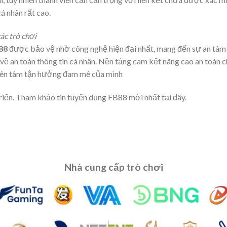
cá nhân rất cao.
ác trò chơi
B88
được bảo vệ nhờ công nghệ hiện đại nhất, mang đến sự an tâm k
về an toàn thông tin cá nhân. Nền tảng cam kết nâng cao an toàn c
 yên tâm tận hưởng đam mê của mình
iển. Tham khảo tin tuyển dụng FB88 mới nhất tại đây.
Nhà cung cấp trò chơi