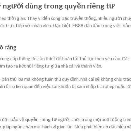
 người dùng trong quyền riêng tư
heo thời gian. Thay vì đến sòng bạc truyền thống, nhiều người chuy
úc trực tiếp với nhân viên. Đặc biệt, FB88 dẫn đầu trong việc bả
rõ ràng
ng cấp thông tin cần thiết để hoàn tất thủ tục theo yêu cầu. Các d
m tạo ra kết nối riêng tư giữa nhà cái và thành viên.
bên thứ ba mà không tuân thủ quy định, nhà cái sẽ không chịu trác
nh rủi ro liên quan đến việc tài khoản bị xâm nhập trái phép hoặc 
 đại, bảo vệ
quyền riêng tư
người chơi trong mọi hoạt động trên
giúp ngăn chặn mọi hành vi gian lận. Nếu phát hiện có dấu hiệu x