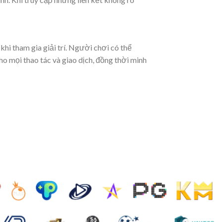
hi tham gia giải trí. Người chơi có thể
ho mọi thao tác và giao dịch, đồng thời minh