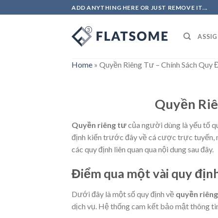
Skip
ADD ANYTHING HERE OR JUST REMOVE IT...
to
content
ASSIG
Home
»
Quyền Riêng Tư – Chính Sách Quy 
Quyền Riê
Quyền riêng tư
của người dùng là yếu tố q
định kiến trước đây về cá cược trực tuyến, 
các quy định liên quan qua nội dung sau đây.
Điểm qua một vài quy địn
Dưới đây là một số quy định về
quyền riên
dịch vụ. Hệ thống cam kết bảo mật thông tin