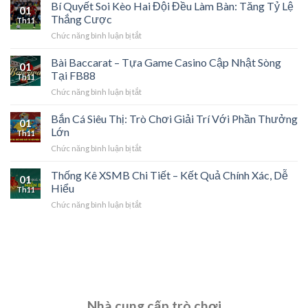
–
Bí Quyết Soi Kèo Hai Đội Đều Làm Bàn: Tăng Tỷ Lệ
uy
01
Lựa
tín,
Thắng Cược
Th11
Chọn
chất
ở
Chức năng bình luận bị tắt
Hàng
lượng
Bí
Đầu
hàng
Quyết
Bài Baccarat – Tựa Game Casino Cập Nhật Sòng
Cho
đầu
01
Soi
Anh
Tại FB88
Châu
Th11
Kèo
Em
Á
ở
Chức năng bình luận bị tắt
Hai
Bet
Bài
Đội
Thủ
Baccarat
Bắn Cá Siêu Thị: Trò Chơi Giải Trí Với Phần Thưởng
Đều
Trực
01
–
Làm
Lớn
Tuyến
Th11
Tựa
Bàn:
ở
Chức năng bình luận bị tắt
Game
Tăng
Bắn
Casino
Tỷ
Cá
Thống Kê XSMB Chi Tiết – Kết Quả Chính Xác, Dễ
Cập
Lệ
01
Siêu
Nhật
Hiểu
Thắng
Th11
Thị:
Sòng
Cược
ở
Chức năng bình luận bị tắt
Trò
Tại
Thống
Chơi
FB88
Kê
Giải
XSMB
Trí
Chi
Với
Tiết
Phần
–
Thưởng
Kết
Lớn
Quả
Nhà cung cấp trò chơi