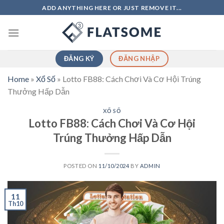
Skip
ADD ANYTHING HERE OR JUST REMOVE IT...
to
content
ĐĂNG KÝ
ĐĂNG NHẬP
Home
»
Xổ Số
»
Lotto FB88: Cách Chơi Và Cơ Hội Trúng
Thưởng Hấp Dẫn
XỔ SỐ
Lotto FB88: Cách Chơi Và Cơ Hội
Trúng Thưởng Hấp Dẫn
POSTED ON
11/10/2024
BY
ADMIN
11
Th10