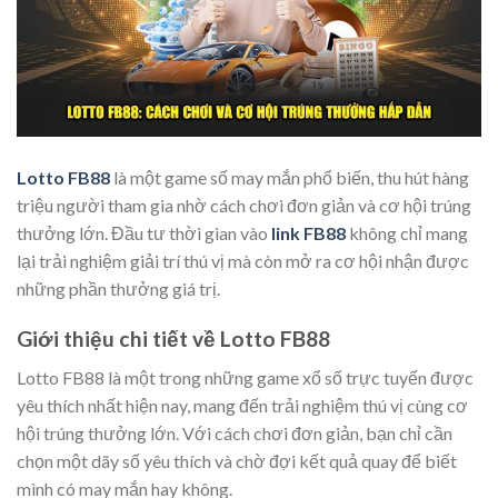
Lotto FB88
là một game số may mắn phổ biến, thu hút hàng
triệu người tham gia nhờ cách chơi đơn giản và cơ hội trúng
thưởng lớn. Đầu tư thời gian vào
link FB88
không chỉ mang
lại trải nghiệm giải trí thú vị mà còn mở ra cơ hội nhận được
những phần thưởng giá trị.
Giới thiệu chi tiết về Lotto FB88
Lotto FB88 là một trong những game xổ số trực tuyến được
yêu thích nhất hiện nay, mang đến trải nghiệm thú vị cùng cơ
hội trúng thưởng lớn. Với cách chơi đơn giản, bạn chỉ cần
chọn một dãy số yêu thích và chờ đợi kết quả quay để biết
mình có may mắn hay không.