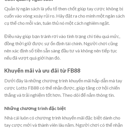
Quản lý ngân sách là yếu tố then chốt giúp tay cược không bị
cuốn vào vòng xoáy rủi ro. Hãy đặt ra cho mình một ngân sách
cụ thể cho mỗi ván, tuân thủ nó một cách nghiêm ngặt.
Điều này giúp bạn tránh rơi vào tình trạng chi tiêu quá mức,
đồng thời giữ được sự ổn định tài chính. Người chơi cũng
nên xác định số tiền sẵn sàng đầu tư và không nên tiếp tục
nếu đã vượt quá giới hạn đó.
Khuyến mãi và ưu đãi từ FB88
Dưới đây là những chương trình khuyến mãi hấp dẫn mà tay
cược Lotto FB88 có thể nhận được, giúp tăng cơ hội chiến
thắng và trải nghiệm tốt hơn. Theo dõi để nắm thông tin.
Những chương trình đặc biệt
Nhà cái luôn có chương trình khuyến mãi đặc biệt dành cho
tay cược mới và thành viên lâu năm. Người chơi có thể nhận