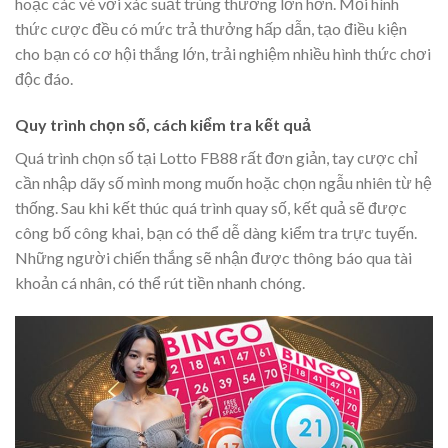
hoặc các vé với xác suất trúng thưởng lớn hơn. Mỗi hình
thức cược đều có mức trả thưởng hấp dẫn, tạo điều kiện
cho bạn có cơ hội thắng lớn, trải nghiệm nhiều hình thức chơi
độc đáo.
Quy trình chọn số, cách kiểm tra kết quả
Quá trình chọn số tại Lotto FB88 rất đơn giản, tay cược chỉ
cần nhập dãy số mình mong muốn hoặc chọn ngẫu nhiên từ hệ
thống. Sau khi kết thúc quá trình quay số, kết quả sẽ được
công bố công khai, bạn có thể dễ dàng kiểm tra trực tuyến.
Những người chiến thắng sẽ nhận được thông báo qua tài
khoản cá nhân, có thể rút tiền nhanh chóng.