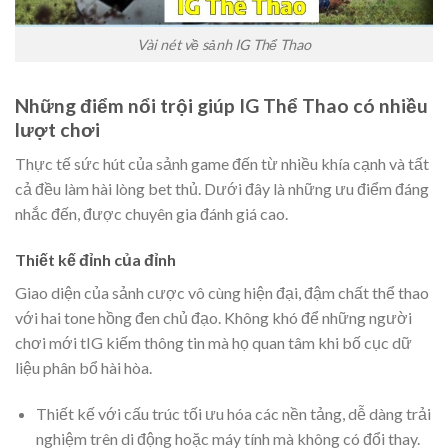
Vài nét về sảnh IG Thể Thao
Những điểm nổi trội giúp IG Thể Thao có nhiều
lượt chơi
Thực tế sức hút của sảnh game đến từ nhiều khía cạnh và tất
cả đều làm hài lòng bet thủ. Dưới đây là những ưu điểm đáng
nhắc đến, được chuyên gia đánh giá cao.
Thiết kế đỉnh của đỉnh
Giao diện của sảnh cược vô cùng hiện đại, đậm chất thể thao
với hai tone hồng đen chủ đạo. Không khó để những người
chơi mới tIG kiếm thông tin mà họ quan tâm khi bố cục dữ
liệu phân bổ hài hòa.
Thiết kế với cấu trúc tối ưu hóa các nền tảng, dễ dàng trải
nghiệm trên di động hoặc máy tính mà không có đổi thay.