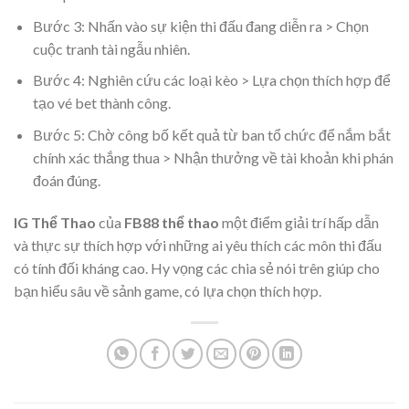
Bước 3: Nhấn vào sự kiện thi đấu đang diễn ra > Chọn
cuộc tranh tài ngẫu nhiên.
Bước 4: Nghiên cứu các loại kèo > Lựa chọn thích hợp để
tạo vé bet thành công.
Bước 5: Chờ công bố kết quả từ ban tổ chức để nắm bắt
chính xác thắng thua > Nhận thưởng về tài khoản khi phán
đoán đúng.
IG Thể Thao
của
FB88 thể thao
một điểm giải trí hấp dẫn
và thực sự thích hợp với những ai yêu thích các môn thi đấu
có tính đối kháng cao. Hy vọng các chia sẻ nói trên giúp cho
bạn hiểu sâu về sảnh game, có lựa chọn thích hợp.