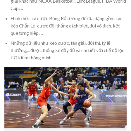
giải khác như NCAA Basketball, EuroLeague, FIBA World
Cup,…
Hình thức cá cược Bóng Rổ tương đối đa dạng gồm các
kèo Chẵn Lẻ, cược đội thắng cách biệt, đội vô địch, kết
quả từng hiệp,…
Những dữ liệu như kèo cược, tên giải, đội thi, tỷ lệ
thưởng,…được thống kê đầy đủ và chi tiết với chế độ lọc
tIG kiếm thông minh.