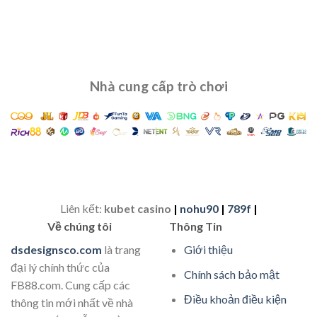
Kê
Giải
XSMB
Trí
Chi
Với
Tiết
Phần
–
Thưởng
Kết
Lớn
Quả
Nhà cung cấp trò chơi
Chính
Xác,
Dễ
Hiểu
Liên kết:
kubet casino
|
nohu90
|
789f
|
Về chúng tôi
Thông Tin
dsdesignsco.com
là trang
Giới thiệu
đại lý chính thức của
Chính sách bảo mật
FB88.com. Cung cấp các
Điều khoản điều kiện
thông tin mới nhất về nhà